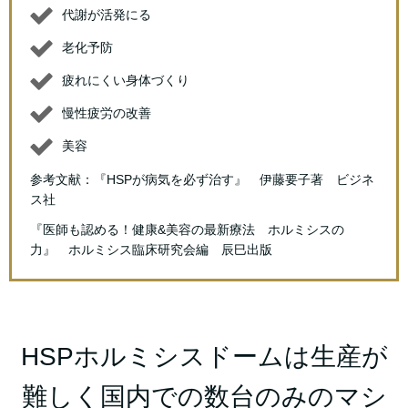
代謝が活発にる
老化予防
疲れにくい身体づくり
慢性疲労の改善
美容
参考文献：『HSPが病気を必ず治す』 伊藤要子著 ビジネ
ス社
『医師も認める！健康&美容の最新療法 ホルミシスの
力』 ホルミシス臨床研究会編 辰巳出版
HSPホルミシスドームは生産が
難しく国内での数台のみのマシ